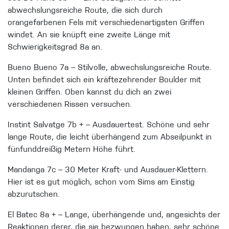
abwechslungsreiche Route, die sich durch
orangefarbenen Fels mit verschiedenartigsten Griffen
windet. An sie knüpft eine zweite Länge mit
Schwierigkeitsgrad 8a an.
Bueno Bueno 7a –
Sti
lvolle, abwechslungsreiche Route.
Unten befindet sich ein kräftezehrender Boulder mit
kleinen Griffen. Oben kannst du dich an zwei
verschiedenen Rissen versuchen.
Instint Salvatge 7b + –
Ausdauertest. Schöne und sehr
lange Route, die leicht überhängend zu
m Abseilpunkt in
fünfunddreißig Metern Höhe führt.
Mandanga 7c –
30 Meter Kraft- und Ausdauer-Klettern.
Hier ist es gut möglich, schon vom Sims am Einstig
abzurutschen.
El Batec 8a + –
Lange, überhängende und, angesichts der
Reaktionen derer, die sie bez
wungen haben, sehr schöne