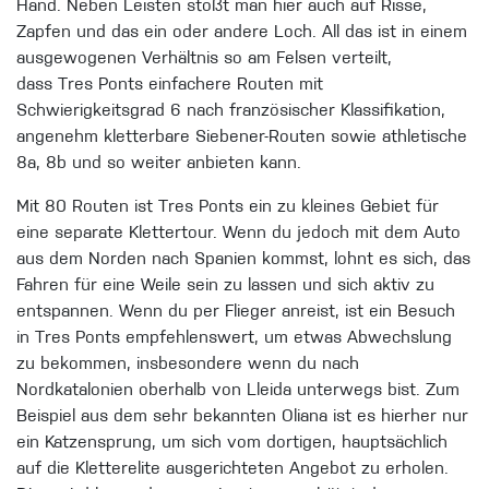
Hand. Neben Leisten stößt man hier auch auf Risse,
Zapfen und da
s ein oder andere Loch. All das ist in einem
ausgewogenen Verhältnis so am Felsen verteilt,
dass Tres Ponts einfachere Routen mit
Schwierigkeitsgrad 6 nach französischer Klassifikation,
angenehm kletterbare Siebener-Routen sowie athletische
8a, 8b und so w
eiter anbieten kann.
Mit 80 Routen ist Tres Ponts ein zu kleines Gebiet für
eine separate Klettertour. Wenn du jedoch mit dem Auto
aus dem Norden nach Spanien kommst, lohnt es sich, das
Fahren für eine Weile sein zu lassen und sich aktiv zu
entspannen. Wen
n du per Flieger anreist, ist ein Besuch
in Tres Ponts empfehlenswert, um etwas Abwechslung
zu bekommen, insbesondere wenn du nach
Nordkatalonien oberhalb von Lleida unterwegs bist. Zum
Beispiel aus dem sehr bekannten Oliana ist es hierher nur
ein Katzensp
rung, um sich vom dortigen, hauptsächlich
auf die Kletterelite ausgerichteten Angebot zu erholen.