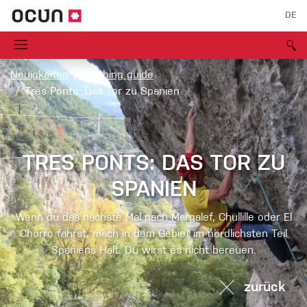
DE
Neuigkeiten
Climbing guide
Tres Ponts: Das Tor zu Spanien
TRES PONTS: DAS TOR ZU
SPANIEN
Wenn du das nächste Mal nach Margalef, Chullille oder El
Chorro fährst, mach in dem Gebiet im nördlichsten Teil
Spaniens Halt. Du wirst es nicht bereuen.
zurück