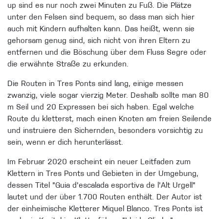
up sind es nur noch
zwei Minuten zu Fuß. Die Plätze
unter den Felsen sind bequem, so dass man sich hier
auch mit Kindern aufhalten kann. Das heißt, wenn sie
gehorsam genug sind, sich nicht von ihren Eltern zu
entfernen und die Böschung über dem Fluss Segre oder
die erwähnte S
traße zu erkunden.
Die Routen in Tres Ponts sind lang, einige messen
zwanzig, viele sogar vierzig Meter. Deshalb sollte man 80
m Seil und 20 Expressen bei sich haben. Egal welche
Route du kletterst, mach einen Knoten am freien Seilende
und instruiere den S
ichernden, besonders vorsichtig zu
sein, wenn er dich herunterlässt.
Im Februar 2020 erscheint ein neuer Leitfaden zum
Klettern in Tres Ponts und Gebieten in der Umgebung,
dessen Titel "
Guia d'escalada esportiva de l'Alt Urgell
"
lautet und der über 1.700
Routen enthält. Der Autor ist
der einheimische Kletterer
Miquel Blanco
. Tres Ponts ist