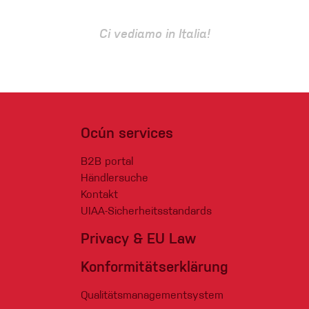
Ci vediamo in Italia!
Ocún services
B2B portal
Händlersuche
Kontakt
UIAA-Sicherheitsstandards
Privacy & EU Law
Konformitätserklärung
Qualitätsmanagementsystem