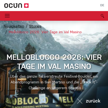
DE
Neuigkeiten
Stories
Melloblocco 2026: Vier Tage im Val Masino
MELLOBLOCCO 2026: VIER
TAGE IM VAL MASINO
Über das ganze Tal verstreute Festival-Boulder, ein
Abendprogramm in San Martino und die „Crack It“-
Challenge an unserem Stand.
zurück