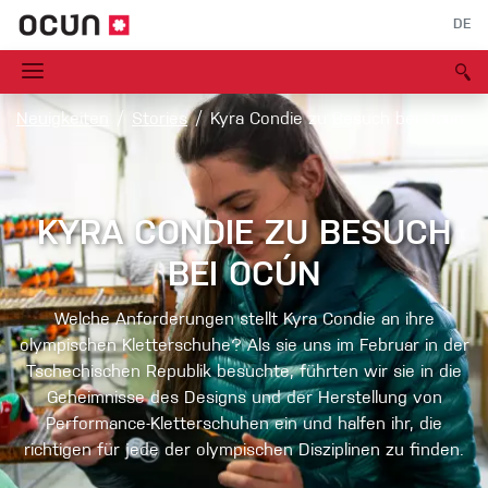
DE
Neuigkeiten
Stories
Kyra Condie zu Besuch bei Ocún
KYRA CONDIE ZU BESUCH
BEI OCÚN
Welche Anforderungen stellt Kyra Condie an ihre
olympischen Kletterschuhe? Als sie uns im Februar in der
Tschechischen Republik besuchte, führten wir sie in die
Geheimnisse des Designs und der Herstellung von
Performance-Kletterschuhen ein und halfen ihr, die
richtigen für jede der olympischen Disziplinen zu finden.