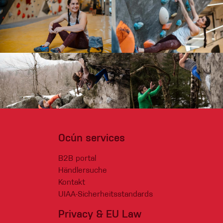
Ocún services
B2B portal
Händlersuche
Kontakt
UIAA-Sicherheitsstandards
Privacy & EU Law