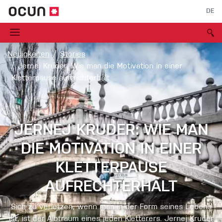
DE
Neuigkeiten
Stories
Jernej Kruder: Wie man die Motivation in einer
Kletterpause aufrechterhält
JERNEJ KRUDER: WIE MAN
DIE MOTIVATION IN EINER
KLETTERPAUSE
AUFRECHTERHÄLT
Sich zu verletzen, wenn man in der Form seines Lebens
ist, ist der Albtraum eines jeden Kletterers. Jernej Kruder