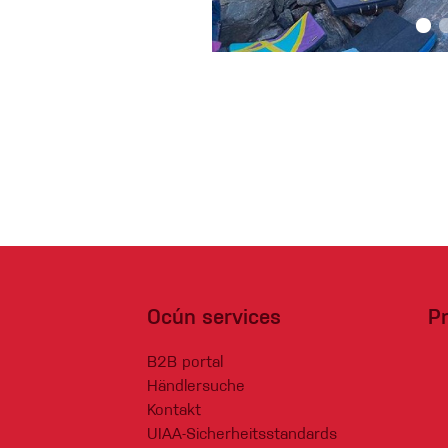
Handschuhe
Kletterbekl
Männer
Frauen
Ocún services
P
B2B portal
Händlersuche
Kontakt
UIAA-Sicherheitsstandards