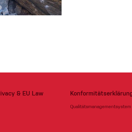
eidung
Kletterhose
T-shirt
Jacke
Kletterhose
rivacy & EU Law
Konformitätserklärun
T-shirt
Qualitätsmanagementsystem
Jacke