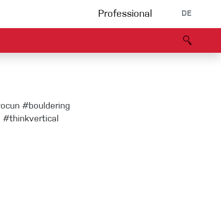
Professional
DE
s
Partners
B2B portal
Konformitätserklärung
Events
Bouldering
#ocun #bouldering
Kletterhalle
 #thinkvertical
Klettersteig
Multipitch/tradclimb