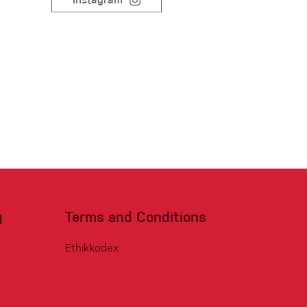
Instagram
Sportklettern
g
Terms and Conditions
Ethikkodex