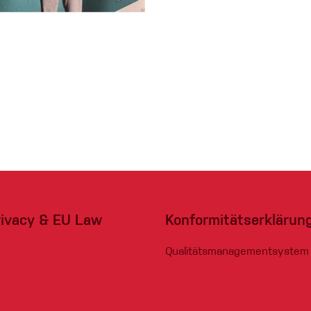
eidung
Kletterhose
T-shirt
Jacke
Kletterhose
rivacy & EU Law
Konformitätserklärun
T-shirt
Qualitätsmanagementsystem
Jacke