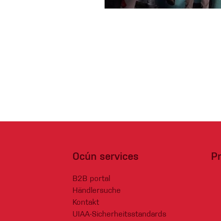
Handschuhe
Kletterbekl
Männer
Frauen
Ocún services
P
B2B portal
Händlersuche
Kontakt
UIAA-Sicherheitsstandards