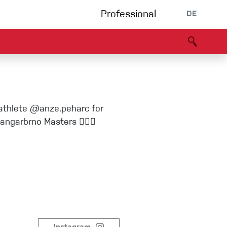
Professional
DE
s
Partners
B2B portal
Konformitätserklärung
Events
Bouldering
 athlete @anze.peharc for
Kletterhalle
ngarbrno Masters 🧗🏻‍♂️
Klettersteig
Multipitch/tradclimb