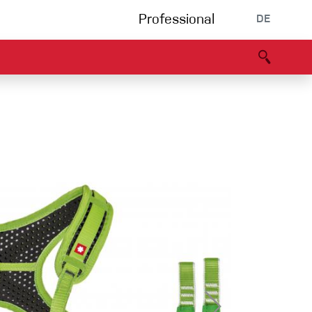
Professional
DE
s
Partners
B2B portal
Konformitätserklärung
Events
Bouldering
Kletterhalle
Klettersteig
Multipitch/tradclimb