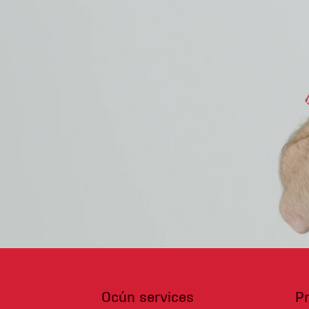
Ocún services
P