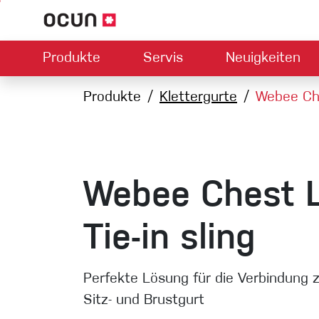
Produkte
Servis
Neuigkeiten
Hardware
Händlersuche
Produkte
Kontakt
Klettergurte
Downloads
Über uns
Webee Ches
Climbing L
Kletterschuhe
Sicherung
Klettergurte
Express-S
Seile
Webee Chest L
Karabiner
Bouldermatten
Tie-in sling
Via ferrata
Schlingen
Perfekte Lösung für die Verbindung 
Sitz- und Brustgurt
Helme