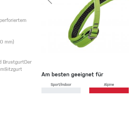
perforiertem
eidung
Kletterhose
20 mm)
T-shirt
d BrustgurtDer
Jacke
emSitzgurt
Am besten geeignet für
Sport/Indoor
Alpine
Kletterhose
T-shirt
Jacke